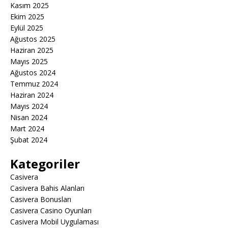
Kasım 2025
Ekim 2025
Eylül 2025
Ağustos 2025
Haziran 2025
Mayıs 2025
Ağustos 2024
Temmuz 2024
Haziran 2024
Mayıs 2024
Nisan 2024
Mart 2024
Şubat 2024
Kategoriler
Casivera
Casivera Bahis Alanları
Casivera Bonusları
Casivera Casino Oyunları
Casivera Mobil Uygulaması