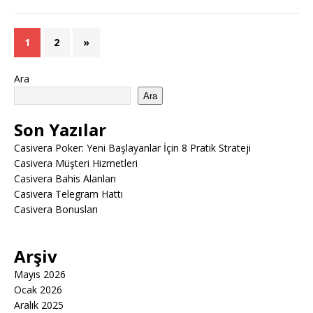
1
2
»
Ara
Ara
Son Yazılar
Casivera Poker: Yeni Başlayanlar İçin 8 Pratik Strateji
Casivera Müşteri Hizmetleri
Casivera Bahis Alanları
Casivera Telegram Hattı
Casivera Bonusları
Arşiv
Mayıs 2026
Ocak 2026
Aralık 2025