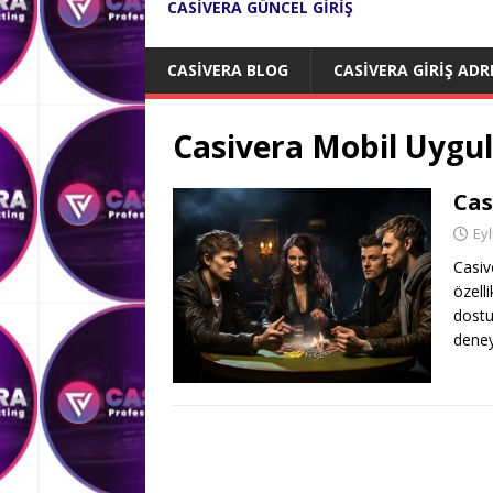
CASIVERA GÜNCEL GIRIŞ
CASIVERA BLOG
CASIVERA GIRIŞ ADR
Casivera Mobil Uygu
Cas
Eyl
Casiv
özelli
dostu
deney