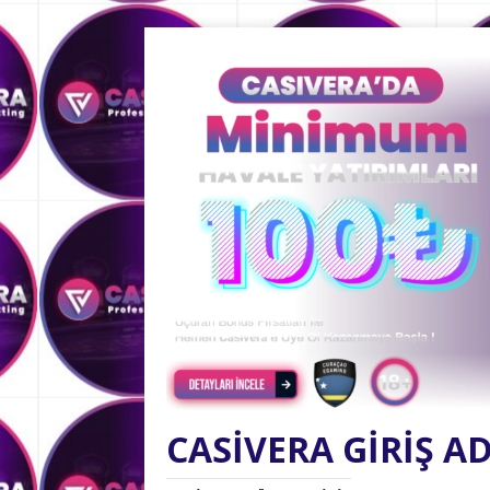
CASIVERA GIRIŞ A