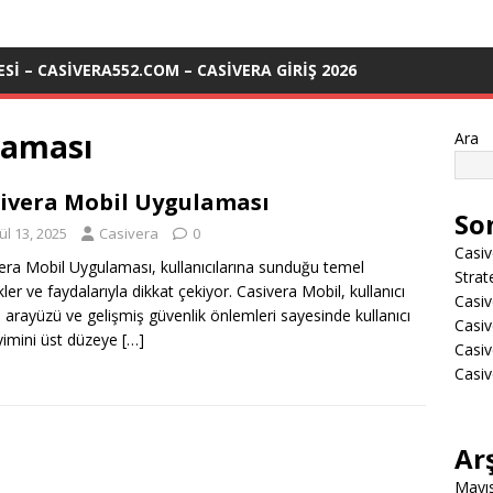
ESI – CASIVERA552.COM – CASIVERA GIRIŞ 2026
laması
Ara
ivera Mobil Uygulaması
So
ül 13, 2025
Casivera
0
Casiv
era Mobil Uygulaması, kullanıcılarına sunduğu temel
Strate
kler ve faydalarıyla dikkat çekiyor. Casivera Mobil, kullanıcı
Casiv
 arayüzü ve gelişmiş güvenlik önlemleri sayesinde kullanıcı
Casiv
imini üst düzeye
[…]
Casiv
Casiv
Ar
Mayı